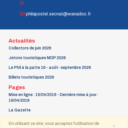
n° 70 - Janvier 1998
n° 69 - Octobre 1997
philapostel.secnat@wanadoo.fr
n° 68 - Juillet 1997
n° 67 - Avril 1997
n° 66 - Janvier 1997
n° 65 - Octobre 1996
n° 64 - Juillet 1996
Actualités
n° 63 - Avril 1996
Collectors de juin 2026
n° 62 - Janvier 1996
n° 61 - Octobre 1995
Jetons touristiques MDP 2026
n° 60 - Juillet 1995
Le Phil à la patte 16 - août- septembre 2026
n° 59 - Avril 1995
n° 58 - Janvier 1995
Billets touristiques 2026
n° 57 - Octobre 1994
n° 56 - Juillet 1994
Pages
n° 55 - Avril 1994
Mise en ligne : 15/04/2016 - Dernière mise à jour :
n° 54 - Janvier 1994
19/04/2018
n° 53 - Octobre 1993
n° 52 - Juillet 1993
La Gazette
n° 51 - Avril 1993
9 mars Fête du timbre
n° 50 - Janvier 1993
En utilisant ce site, vous acceptez l'utilisation de
×
n° 49 - Octobre 1992