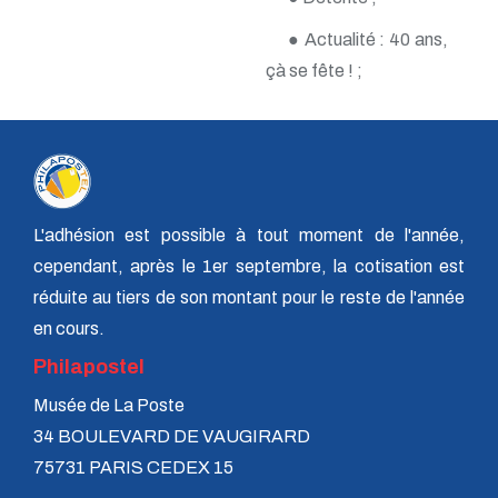
n° 118 - Janvier 2004
n° 117 - Octobre 2003
● Actualité : 40 ans,
n° 116 - Juillet 2003
çà se fête ! ;
n° 115 - Avril 2003
n° 114 - Janvier 2003
n° 113 - Octobre 2002
n° 112 - Juillet 2002
n° 111 - Avril 2002
n° 110 - Janvier 2002
n° 109 - Octobre 2001
n° 108 -Juillet 2001
L'adhésion est possible à tout moment de l'année,
n° 107 - Avril 2001
cependant, après le 1er septembre, la cotisation est
n° 106 - Janvier 2001
réduite au tiers de son montant pour le reste de l'année
n° 105 - Octobre 2000
n° 104 - Juillet 2000
en cours.
n° 103 - Avril 2000
Philapostel
n° 102 - Janvier 2000
n° 100/01 - Octobre 1999
Musée de La Poste
n° 99 - Avril 1999
n° 74 - Janvier 1999
34 BOULEVARD DE VAUGIRARD
n° 73 - Octobre 1998
75731 PARIS CEDEX 15
n° 72 - Juillet 1998
n° 71 - Avril 1998