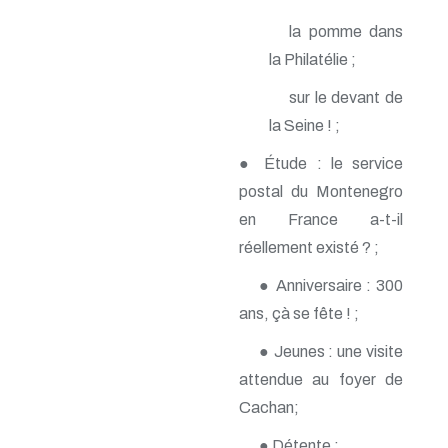
n° 140 - Juillet 2009
la pomme dans
n° 139 - Avril 2009
n° 138 - Janvier 2009
la Philatélie ;
n° 137 - Octobre 2008
n° 136 - Juillet 2008
sur le devant de
n° 135 - Avril 2008
la Seine ! ;
n° 134 - Janvier 2008
n° 133 - Octobre 2007
● Étude : le service
n° 132 - Juillet 2007
postal du Montenegro
n° 131 - Avril 2007
n° 130 - Janvier 2007
en France a-t-il
n° 129 - Octobre 2006
réellement existé ? ;
n° 128 - Juillet 2006
n° 127 - Avril 2006
● Anniversaire : 300
n° 126 - Janvier 2006
ans, çà se fête ! ;
n° 125 - Octobre 2005
n° 124 - Juillet 2005
● Jeunes : une visite
n° 123 - Avril 2005
n° 122 - Janvier 2005
attendue au foyer de
n° 121 - Octobre 2004
Cachan;
n° 120 - Juillet 2004
n° 119 - Avril 2004
● Détente ;