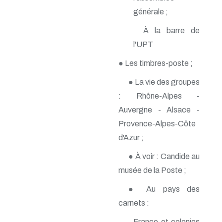
n° 138 - Janvier 2009
générale ;
n° 137 - Octobre 2008
n° 136 - Juillet 2008
À la barre de
n° 135 - Avril 2008
l'UPT
n° 134 - Janvier 2008
n° 133 - Octobre 2007
● Les timbres-poste ;
n° 132 - Juillet 2007
n° 131 - Avril 2007
● La vie des groupes
n° 130 - Janvier 2007
: Rhône-Alpes -
n° 129 - Octobre 2006
n° 128 - Juillet 2006
Auvergne - Alsace -
n° 127 - Avril 2006
Provence-Alpes-Côte
n° 126 - Janvier 2006
d'Azur ;
n° 125 - Octobre 2005
n° 124 - Juillet 2005
● À voir : Candide au
n° 123 - Avril 2005
n° 122 - Janvier 2005
musée de la Poste ;
n° 121 - Octobre 2004
n° 120 - Juillet 2004
● Au pays des
n° 119 - Avril 2004
carnets :
n° 118 - Janvier 2004
n° 117 - Octobre 2003
France et colonies